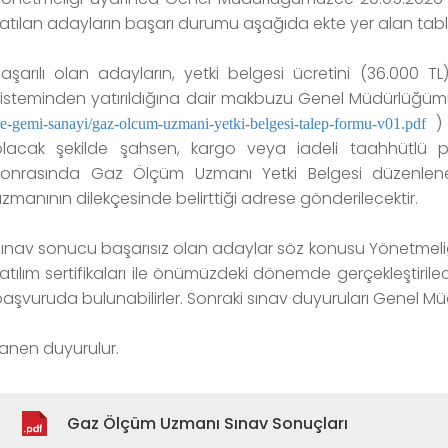
atılan adayların başarı durumu aşağıda ekte yer alan tab
Başarılı olan adayların, yetki belgesi ücretini (36.000 T
sisteminden yatırıldığına dair makbuzu Genel Müdürlüğüm
)
e-gemi-sanayi/gaz-olcum-uzmani-yetki-belgesi-talep-formu-v01.pdf
olacak şekilde şahsen, kargo veya iadeli taahhütlü 
sonrasında Gaz Ölçüm Uzmanı Yetki Belgesi düzenlenec
zmanının dilekçesinde belirttiği adrese gönderilecektir.
ınav sonucu başarısız olan adaylar söz konusu Yönetmeliğ
atılım sertifikaları ile önümüzdeki dönemde gerçekleştirile
aşvuruda bulunabilirler. Sonraki sınav duyuruları Genel 
lanen duyurulur.
Gaz Ölçüm Uzmanı Sınav Sonuçları