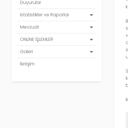
Duyurular
k
İstatistikler ve Raporlar
Mevzuat
v
ONLİNE İŞLEMLER
Galeri
u
İletişim
S
k
b
İ