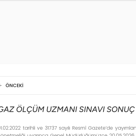
ÖNCEKI
GAZ ÖLÇÜM UZMANI SINAVI SONUÇ İ
01.02.2022 tarihli ve 31737 sayılı Resmî Gazete’de yayı
Yönetmeliği uyarınca Genel Müdürlüğümüzce 20.05.2026 